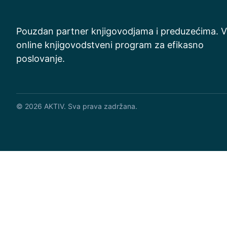
Pouzdan partner knjigovodjama i preduzećima. V
online knjigovodstveni program za efikasno
poslovanje.
©
2026
AKTIV. Sva prava zadržana.