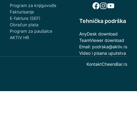
Program za knjigovođe
Fakturisanje
E-fakture (SEF)
Tehnička podrška
Obračun plata
Program za paušalce
AnyDesk download
AKTIV HR
TeamViewer download
Email: podrska@aktiv.rs
Video i pisana uputstva
Kontakt
CheersBar.rs