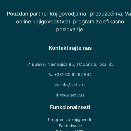
Pouzdan partner knjigovodjama i preduzećima. Va
online knjigovodstveni program za efikasno
poslovanje.
Kontaktirajte nas
📍 Bulevar Nemanjića 85, TC Zona 2, lokal 85
📞 +381 60 62 62 844
📧 info@aktiv.rs
🌐 www.aktiv.rs
Funkcionalnosti
Program za knjigovođe
Fakturisanje