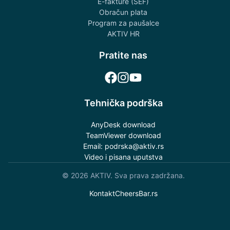
E-fakture (SEF)
Obračun plata
Program za paušalce
AKTIV HR
Pratite nas
Tehnička podrška
AnyDesk download
TeamViewer download
Email: podrska@aktiv.rs
Video i pisana uputstva
©
2026
AKTIV. Sva prava zadržana.
Kontakt
CheersBar.rs